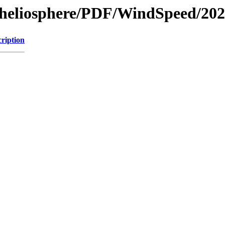
l/heliosphere/PDF/WindSpeed/202
ription