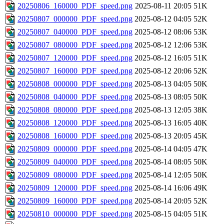
20250806_160000_PDF_speed.png
2025-08-11 20:05
51K
20250807_000000_PDF_speed.png
2025-08-12 04:05
52K
20250807_040000_PDF_speed.png
2025-08-12 08:06
53K
20250807_080000_PDF_speed.png
2025-08-12 12:06
53K
20250807_120000_PDF_speed.png
2025-08-12 16:05
51K
20250807_160000_PDF_speed.png
2025-08-12 20:06
52K
20250808_000000_PDF_speed.png
2025-08-13 04:05
50K
20250808_040000_PDF_speed.png
2025-08-13 08:05
50K
20250808_080000_PDF_speed.png
2025-08-13 12:05
38K
20250808_120000_PDF_speed.png
2025-08-13 16:05
40K
20250808_160000_PDF_speed.png
2025-08-13 20:05
45K
20250809_000000_PDF_speed.png
2025-08-14 04:05
47K
20250809_040000_PDF_speed.png
2025-08-14 08:05
50K
20250809_080000_PDF_speed.png
2025-08-14 12:05
50K
20250809_120000_PDF_speed.png
2025-08-14 16:06
49K
20250809_160000_PDF_speed.png
2025-08-14 20:05
52K
20250810_000000_PDF_speed.png
2025-08-15 04:05
51K