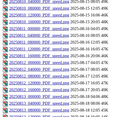
20250810_040000_PDF_speed.png
2025-08-15 08:05
49K
20250810_080000_PDF_speed.png
2025-08-15 12:05
49K
20250810_120000_PDF_speed.png
2025-08-15 16:06
46K
20250810_160000_PDF_speed.png
2025-08-15 20:05
48K
20250811_000000_PDF_speed.png
2025-08-16 04:05
49K
20250811_040000_PDF_speed.png
2025-08-16 08:05
48K
20250811_080000_PDF_speed.png
2025-08-16 12:05
48K
20250811_120000_PDF_speed.png
2025-08-16 16:05
47K
20250811_160000_PDF_speed.png
2025-08-16 20:06
46K
20250812_000000_PDF_speed.png
2025-08-17 04:05
47K
20250812_040000_PDF_speed.png
2025-08-17 08:05
48K
20250812_080000_PDF_speed.png
2025-08-17 12:05
49K
20250812_120000_PDF_speed.png
2025-08-17 16:05
47K
20250812_160000_PDF_speed.png
2025-08-17 20:05
49K
20250813_000000_PDF_speed.png
2025-08-18 04:06
48K
20250813_040000_PDF_speed.png
2025-08-18 08:06
46K
20250813_080000_PDF_speed.png
2025-08-18 12:05
45K
20250813_120000_PDF_speed.png
2025-08-18 16:05
44K