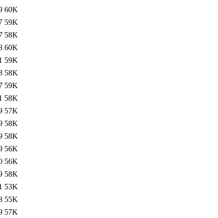
9
60K
7
59K
7
58K
8
60K
1
59K
8
58K
7
59K
1
58K
9
57K
9
58K
9
58K
9
56K
0
56K
9
58K
1
53K
8
55K
9
57K