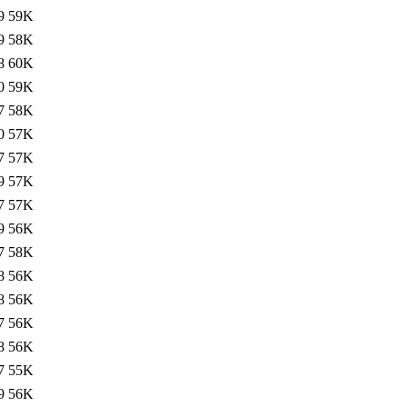
9
59K
9
58K
8
60K
0
59K
7
58K
0
57K
7
57K
9
57K
7
57K
9
56K
7
58K
8
56K
8
56K
7
56K
8
56K
7
55K
9
56K