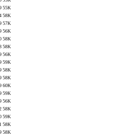
9
55K
4
58K
9
57K
9
56K
0
58K
8
58K
9
56K
9
59K
9
58K
9
58K
9
60K
9
59K
9
56K
2
58K
0
59K
1
58K
9
58K