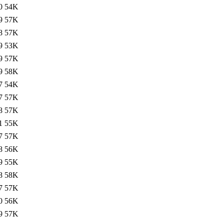
0
54K
9
57K
8
57K
9
53K
9
57K
9
58K
7
54K
7
57K
8
57K
1
55K
7
57K
8
56K
9
55K
8
58K
7
57K
0
56K
9
57K