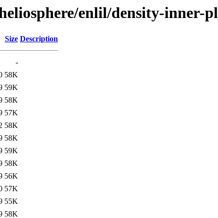
/heliosphere/enlil/density-inne
Size
Description
-
0
58K
9
59K
9
58K
9
57K
2
58K
9
58K
9
59K
9
58K
9
56K
0
57K
9
55K
9
58K