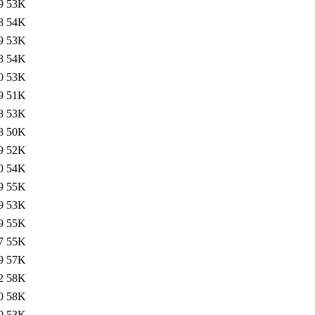
9
53K
8
54K
9
53K
8
54K
0
53K
9
51K
8
53K
8
50K
9
52K
0
54K
9
55K
9
53K
9
55K
7
55K
9
57K
2
58K
0
58K
0
53K